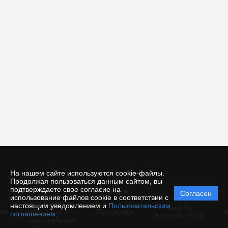
На нашем сайте используются cookie-файлы.
Продолжая пользоваться данным сайтом, вы
подтверждаете свое согласие на
© rmsj.ru
Согласен
Политика
использование файлов cookie в соответствии с
защиты и
настоящим уведомлением и
Пользовательским
Powered by
ие
обработки
Поддержка
И
соглашением
.
Editorum,
2026
персональных