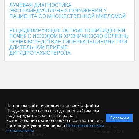
ЛУЧЕВАЯ ДИАГНОСТИКА
ЭКСТРАМЕДУЛЛЯРНЫХ ПОРАЖЕНИЙ У
ПАЦИЕНТА СО МНОЖЕСТВЕННОЙ МИЕЛОМОЙ
РЕЦИДИВИРУЮЩИЕ ОСТРЫЕ ПОВРЕЖДЕНИЯ
ПОЧЕК С ИСХОДОМ В ХРОНИЧЕСКУЮ БОЛЕЗНЬ
ПОЧЕК ВСЛЕДСТВИЕ ГИПЕРКАЛЬЦИЕМИИ ПРИ
ДЛИТЕЛЬНОМ ПРИЕМЕ
ДИГИДРОТАХИСТЕРОЛА
На нашем сайте используются cookie-файлы.
Продолжая пользоваться данным сайтом, вы
подтверждаете свое согласие на
© rmsj.ru
Согласен
Политика
использование файлов cookie в соответствии с
защиты и
настоящим уведомлением и
Пользовательским
Powered by
ие
обработки
Поддержка
И
соглашением
.
Editorum,
2026
персональных